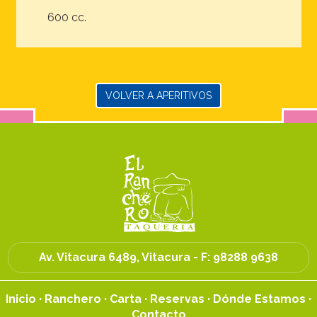
600 cc.
VOLVER A APERITIVOS
Av. Vitacura 6489, Vitacura - F:
98288 9638
Inicio
·
Ranchero
·
Carta
·
Reservas
·
Dónde Estamos
·
Contacto