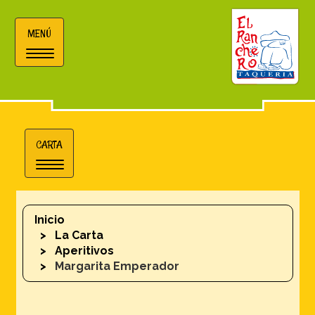
MENÚ
Toggle
navigation
CARTA
Toggle
navigation
Inicio
La Carta
Aperitivos
Margarita Emperador