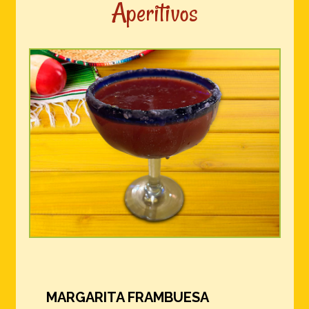
Aperitivos
MARGARITA FRAMBUESA