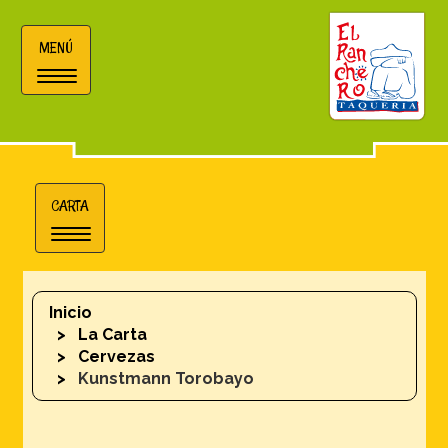
MENÚ
Toggle
navigation
CARTA
Toggle
navigation
Inicio
La Carta
Cervezas
Kunstmann Torobayo