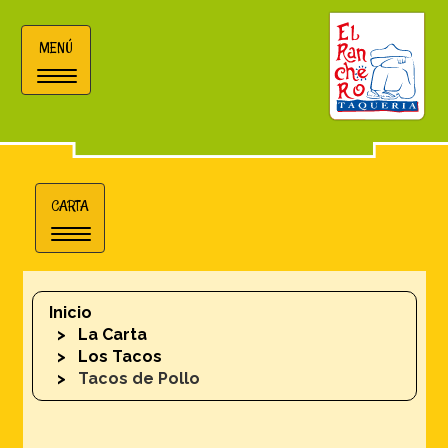
MENÚ
Toggle
navigation
CARTA
Toggle
navigation
Inicio
La Carta
Los Tacos
Tacos de Pollo