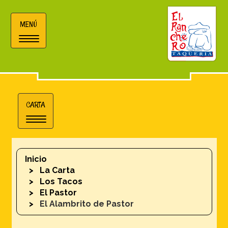
MENÚ
Toggle
navigation
CARTA
Toggle
navigation
Inicio
La Carta
Los Tacos
El Pastor
El Alambrito de Pastor