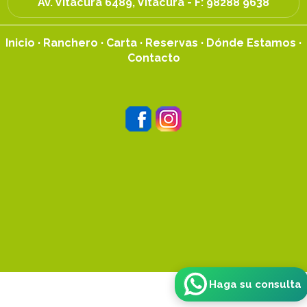
Av. Vitacura 6489, Vitacura - F:
98288 9638
Inicio
·
Ranchero
·
Carta
·
Reservas
·
Dónde Estamos
·
Contacto
Haga su consulta